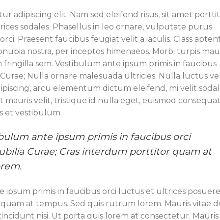
r adipiscing elit. Nam sed eleifend risus, sit amet portti
trices sodales. Phasellus in leo ornare, vulputate purus
orci. Praesent faucibus feugiat velit a iaculis. Class apten
conubia nostra, per inceptos himenaeos. Morbi turpis maur
fringilla sem. Vestibulum ante ipsum primis in faucibus
 Curae; Nulla ornare malesuada ultricies. Nulla luctus vel
adipiscing, arcu elementum dictum eleifend, mi velit soda
Ut mauris velit, tristique id nulla eget, euismod consequa
s et vestibulum.
bulum ante ipsum primis in faucibus orci
cubilia Curae; Cras interdum porttitor quam at
orem.
 ipsum primis in faucibus orci luctus et ultrices posuer
r quam at tempus. Sed quis rutrum lorem. Mauris vitae d
incidunt nisi. Ut porta quis lorem at consectetur. Mauris