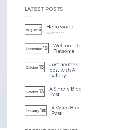
LATEST POSTS
Hello world!
6
August
1
Comment
Welcome to
19
November
Flatsome
Just another
13
October
post with A
Gallery
A Simple Blog
13
October
Post
A Video Blog
1st
January
Post