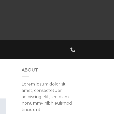
ABOUT
Lorem ipsum dolor sit
amet, consectetuer
adipiscing elit, sed diam
nonummy nibh euismod
tincidunt.