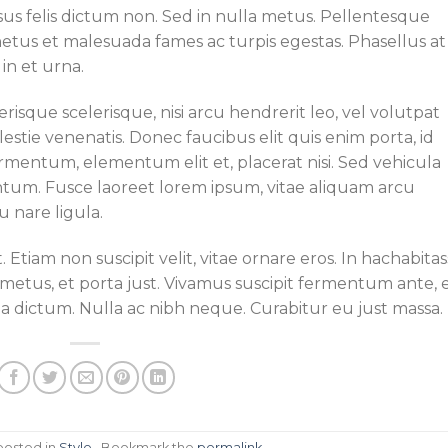
s felis dictum non. Sed in nulla metus. Pellentesque
netus et malesuada fames ac turpis egestas. Phasellus at
in et urna.
risque scelerisque, nisi arcu hendrerit leo, vel volutpat
lestie venenatis. Donec faucibus elit quis enim porta, id
fermentum, elementum elit et, placerat nisi. Sed vehicula
um. Fusce laoreet lorem ipsum, vitae aliquam arcu
u nare ligula.
. Etiam non suscipit velit, vitae ornare eros. In hachabita
metus, et porta just. Vivamus suscipit fermentum ante, 
ci a dictum. Nulla ac nibh neque. Curabitur eu just massa.
 posted in
Style
. Bookmark the
permalink
.