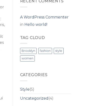
RECENT COMMENTS
tor
A WordPress Commenter
t
in
Hello world!
is,
it
TAG CLOUD
les
t
Brooklyn
fashion
style
women
CATEGORIES
Style
(5)
e
ui
Uncategorized
(4)