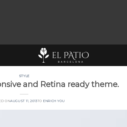
STYLE
nsive and Retina ready theme.
ED ON
AUGUST 11, 2013
TO
ENRICH YOU