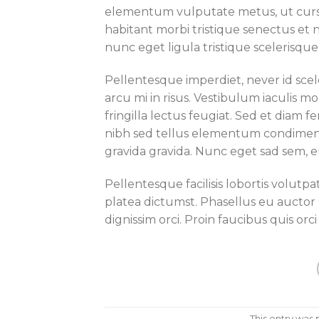
elementum vulputate metus, ut cursu
habitant morbi tristique senectus et 
nunc eget ligula tristique scelerisque 
Pellentesque imperdiet, never id scele
arcu mi in risus. Vestibulum iaculis mo
fringilla lectus feugiat. Sed et diam 
nibh sed tellus elementum condiment
gravida gravida. Nunc eget sad sem, e
Pellentesque facilisis lobortis volutpat
platea dictumst. Phasellus eu auctor 
dignissim orci. Proin faucibus quis or
This entry was