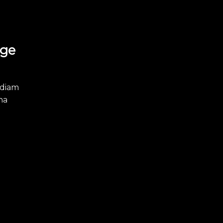
age
 diam
na