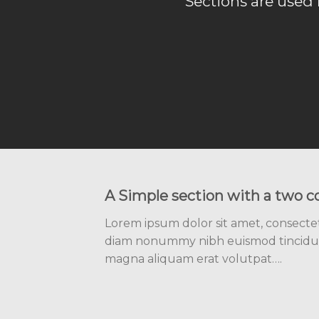
Sections are used 
A Simple section with a two c
Lorem ipsum dolor sit amet, consectetu
diam nonummy nibh euismod tincidun
magna aliquam erat volutpat….