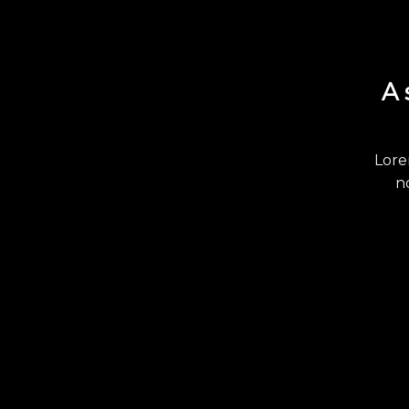
A 
Lore
n