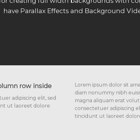
for creating full width backgrounds with con
have Parallax Effects and Background Vide
Lorem ipsum dolor sit amet
olumn row inside
diam nonummy nibh euismo
er adipiscing elit, sed
magna aliquam erat volut
t ut laoreet dolore
consectetuer adipiscing 
tincidunt ut laoreet dolo