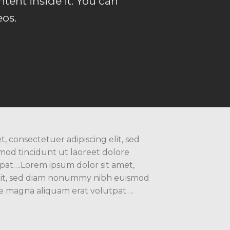
tent inside it. You can
os.
, consectetuer adipiscing elit, sed
d tincidunt ut laoreet dolore
pat….Lorem ipsum dolor sit amet,
elit, sed diam nonummy nibh euismod
re magna aliquam erat volutpat….